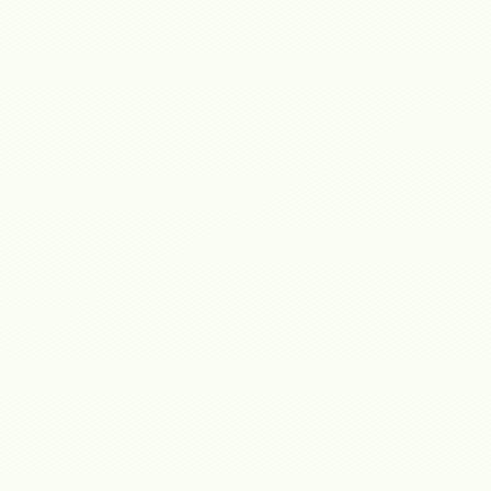
UB DE INVERSIONISTAS, BOGOTÁ 2024.
s, Bogotá 2024, organizado porEncuentra24 en conjunto con Finca Raíz 
endo su ofertainmobiliaria a empresarios e inversionistas colombianos.