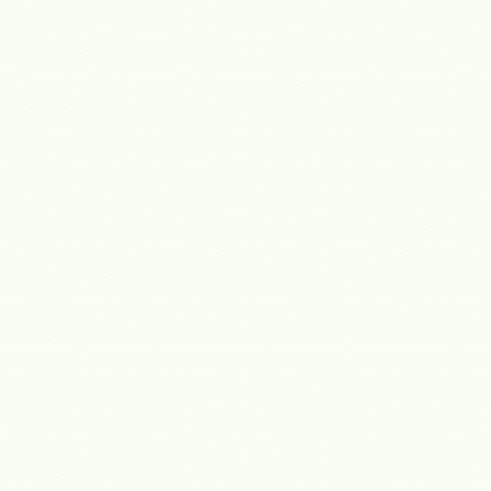
PARTICIPACIÓN DE GRUPO GESTIONES REAL ESTATE EN EL CL
Grupo Gestiones Real Estate participo en el Club de Inversionista
En este eventoparticiparon empresas de perfil internacional, ofreci